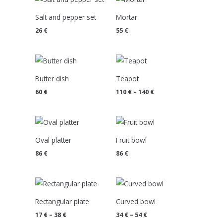
Salt and pepper set
Mortar
26
€
55
€
Price
range:
110 €
Butter dish
Teapot
through
140 €
60
€
110
€
–
140
€
Oval platter
Fruit bowl
86
€
86
€
Price
Price
range:
range:
17 €
34 €
Rectangular plate
Curved bowl
through
through
38 €
54 €
17
€
–
38
€
34
€
–
54
€