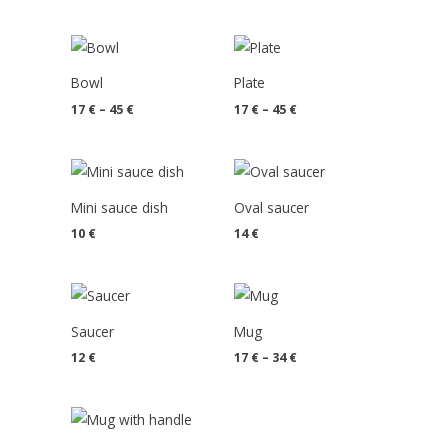
Price
Price
range:
range:
17 €
17 €
Bowl
Plate
through
through
45 €
45 €
17
€
–
45
€
17
€
–
45
€
Mini sauce dish
Oval saucer
10
€
14
€
Price
range:
17 €
Saucer
Mug
through
34 €
12
€
17
€
–
34
€
Price
range:
20 €