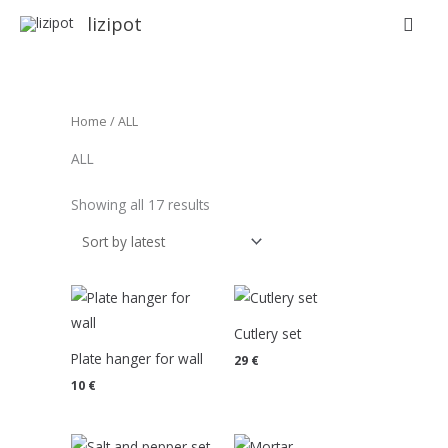
Skip
Sear
lizipot
to
Sorted
content
by
latest
Home
/ ALL
ALL
Showing all 17 results
Cutlery set
Plate hanger for wall
29
€
10
€