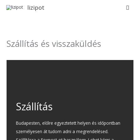
Skip
Sear
lizipot
to
content
Szállítás és visszaküldés
Szállítás
Budapesten, előlre egyeztetett helyen és időpontban
személyesen át tudom adni a megrendelésed.
Szállításra a Foxpost-ot használom. Lehet kérni a