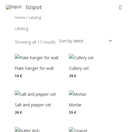
Skip
Sear
lizipot
to
Sorted
Home
/ catalog
content
by
latest
catalog
Showing all 17 results
Plate hanger for wall
Cutlery set
10
€
29
€
Salt and pepper set
Mortar
26
€
55
€
Price