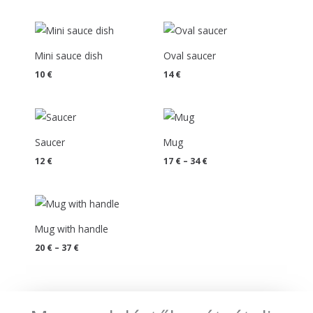
Mini sauce dish
Oval saucer
10
€
14
€
Price
range:
17 €
Saucer
Mug
through
34 €
12
€
17
€
–
34
€
Price
range:
20 €
Mug with handle
through
37 €
20
€
–
37
€