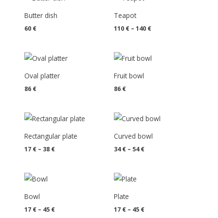
range:
110 €
Butter dish
Teapot
through
140 €
60
€
110
€
–
140
€
Oval platter
Fruit bowl
86
€
86
€
Price
Price
range:
range:
17 €
34 €
Rectangular plate
Curved bowl
through
through
38 €
54 €
17
€
–
38
€
34
€
–
54
€
Price
Price
range:
range:
17 €
17 €
Bowl
Plate
through
through
45 €
45 €
17
€
–
45
€
17
€
–
45
€